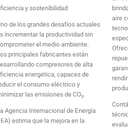
ficiencia y sostenibilidad
brind
aire 
no de los grandes desafíos actuales
tecno
s incrementar la productividad sin
espec
omprometer el medio ambiente.
Ofrec
os principales fabricantes están
repue
esarrollando compresores de alta
garant
ficiencia energética, capaces de
rendi
educir el consumo eléctrico y
produ
inimizar las emisiones de CO₂.
Contá
a Agencia Internacional de Energía
técni
IEA) estima que la mejora en la
evalu