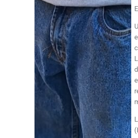
E
U
e
c
L
d
e
r
m
L
(