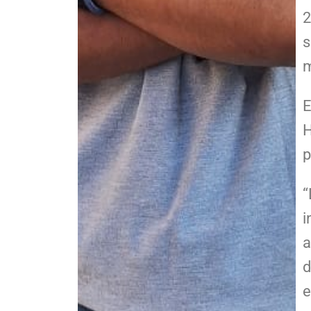
2
s
m
E
H
p
“
i
a
d
e