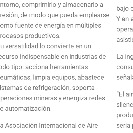
ntorno, comprimirlo y almacenarlo a
bajo 
resión, de modo que pueda emplearse
Y en 
omo fuente de energía en múltiples
opera
rocesos productivos.
asist
u versatilidad lo convierte en un
ecurso indispensable en industrias de
La in
odo tipo: acciona herramientas
consu
eumáticas, limpia equipos, abastece
señal
istemas de refrigeración, soporta
“El a
peraciones mineras y energiza redes
silenc
e automatización.
produ
a Asociación Internacional de Aire
sería 