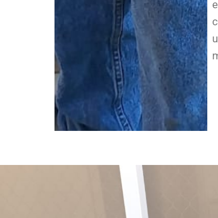
e
c
u
m