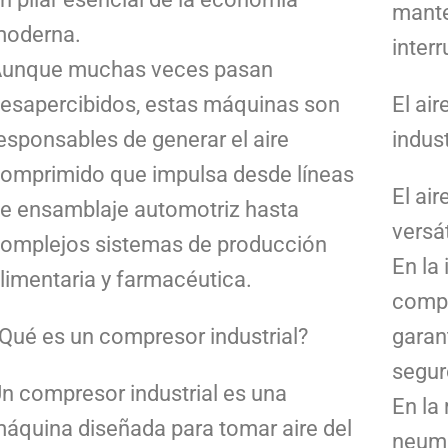
mante
oderna.
inter
unque muchas veces pasan
esapercibidos, estas máquinas son
El air
esponsables de generar el aire
indust
omprimido que impulsa desde líneas
El ai
e ensamblaje automotriz hasta
versá
omplejos sistemas de producción
En la 
limentaria y farmacéutica.
compr
Qué es un compresor industrial?
garan
segur
n compresor industrial es una
En la
áquina diseñada para tomar aire del
neumá