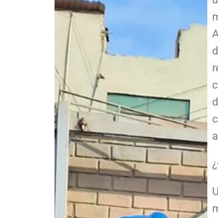
m
A
d
r
c
d
c
a
¿
U
m