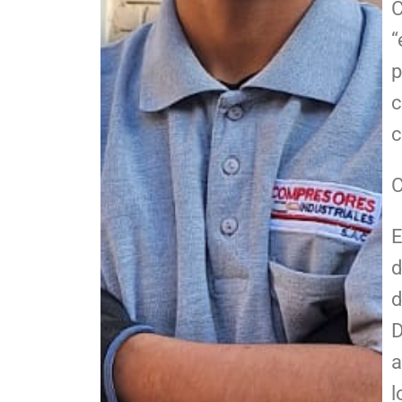
C
“
p
c
c
C
E
d
d
D
a
l