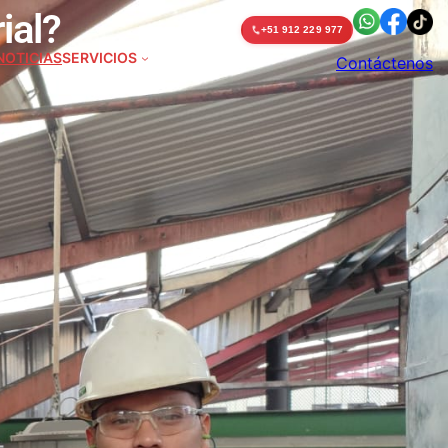
ial?
+51 912 229 977
NOTICIAS
SERVICIOS
Contáctenos