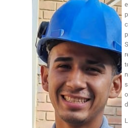
e
p
c
p
S
r
t
n
s
o
d
L