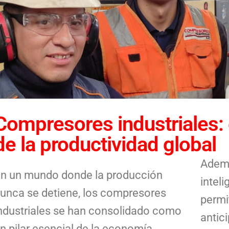
Compresores industriales: 
de la productividad global
Ademá
n un mundo donde la producción
intel
unca se detiene, los compresores
permi
ndustriales se han consolidado como
antic
n pilar esencial de la economía