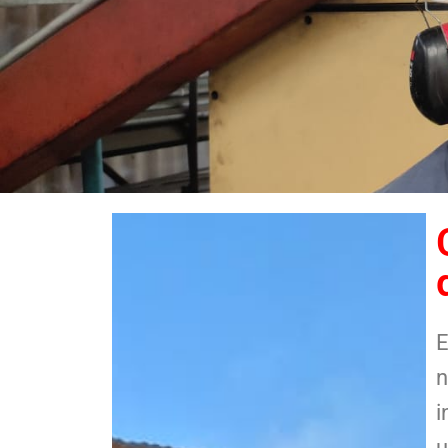
E
n
i
u