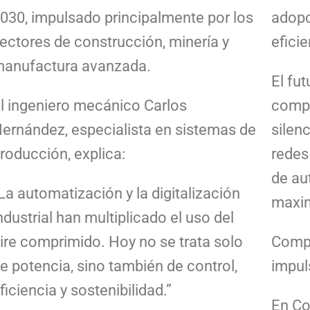
030, impulsado principalmente por los
adopc
ectores de construcción, minería y
eficie
anufactura avanzada.
El fut
l ingeniero mecánico Carlos
compr
ernández, especialista en sistemas de
silen
roducción, explica:
redes
de au
La automatización y la digitalización
maxim
ndustrial han multiplicado el uso del
ire comprimido. Hoy no se trata solo
Compr
e potencia, sino también de control,
impul
ficiencia y sostenibilidad.”
En Co