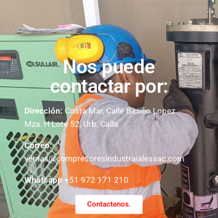
Nos puede
contactar por:
Dirección:
Costa Mar, Calle Basilio Lopez
Mza. H Lote 52, Urb. Calla
Correo:
ventas@compresoresindustraialessac.com
Whatsapp
+51 972 171 210
Contactenos.