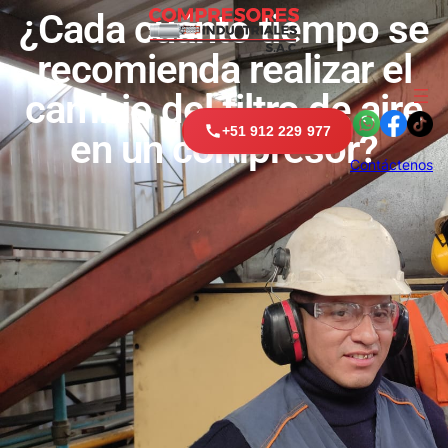
¿Cada cuánto tiempo se
recomienda realizar el
cambio del filtro de aire
+51 912 229 977
en un compresor?
Contáctenos